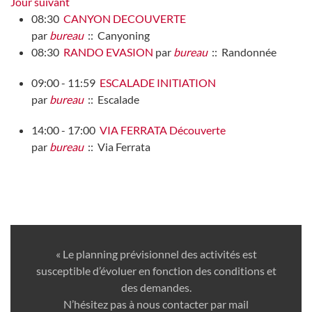
Jour suivant
08:30
CANYON DECOUVERTE
par
bureau
:: Canyoning
08:30
RANDO EVASION
par
bureau
:: Randonnée
09:00 - 11:59
ESCALADE INITIATION
par
bureau
:: Escalade
14:00 - 17:00
VIA FERRATA Découverte
par
bureau
:: Via Ferrata
« Le planning prévisionnel des activités est
susceptible d’évoluer en fonction des conditions et
des demandes.
N’hésitez pas à nous contacter par mail