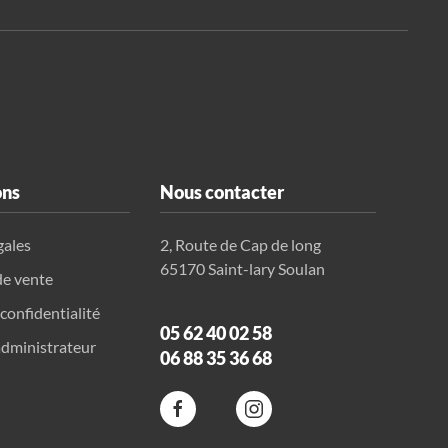
ons
Nous contacter
gales
2, Route de Cap de long
65170 Saint-lary Soulan
de vente
 confidentialité
05 62 40 02 58
dministrateur
06 88 35 36 68