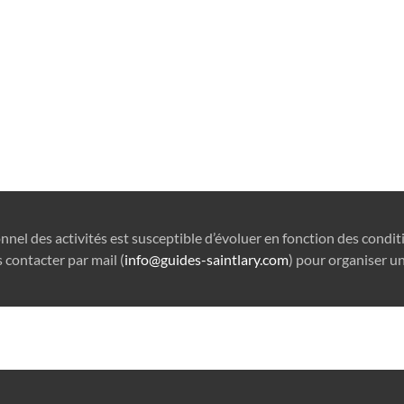
onnel des activités est susceptible d’évoluer en fonction des condi
 contacter par mail (
info@guides-saintlary.com
) pour organiser un