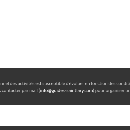
onnel des activités est susceptible d’évoluer en fonction des condi
 contacter par mail (
info@guides-saintlary.com
) pour organiser un