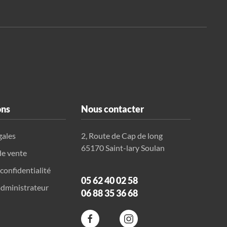
ons
Nous contacter
gales
2, Route de Cap de long
65170 Saint-lary Soulan
de vente
 confidentialité
05 62 40 02 58
dministrateur
06 88 35 36 68