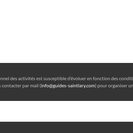
onnel des activités est susceptible d’évoluer en fonction des condi
 contacter par mail (
info@guides-saintlary.com
) pour organiser un