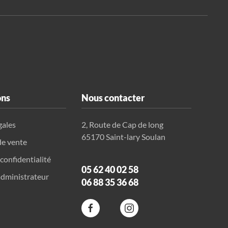
ons
Nous contacter
gales
2, Route de Cap de long
65170 Saint-lary Soulan
de vente
 confidentialité
05 62 40 02 58
dministrateur
06 88 35 36 68