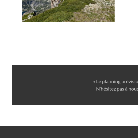
« Le planning prévisi
N’hésitez pas à nous