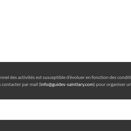
onnel des activités est susceptible d’évoluer en fonction des condi
 contacter par mail (
info@guides-saintlary.com
) pour organiser un