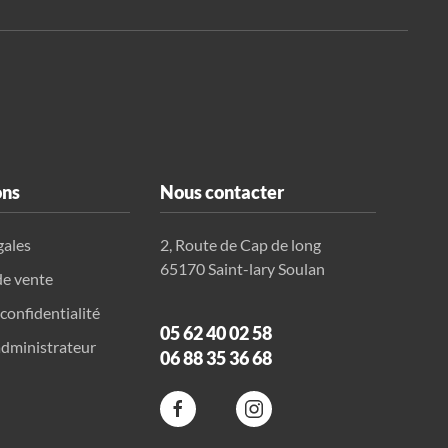
ons
Nous contacter
gales
2, Route de Cap de long
65170 Saint-lary Soulan
de vente
 confidentialité
05 62 40 02 58
dministrateur
06 88 35 36 68