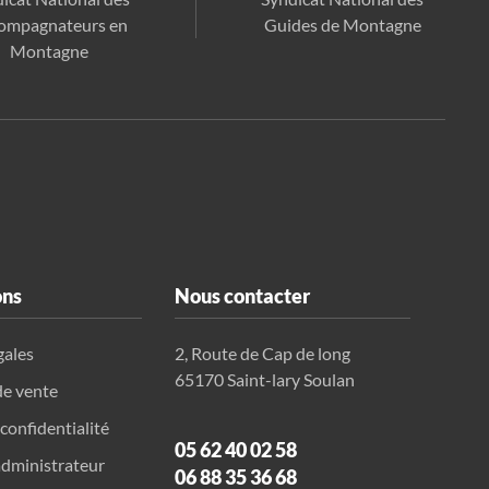
ompagnateurs en
Guides de Montagne
Montagne
ons
Nous contacter
gales
2, Route de Cap de long
65170 Saint-lary Soulan
de vente
 confidentialité
05 62 40 02 58
dministrateur
06 88 35 36 68