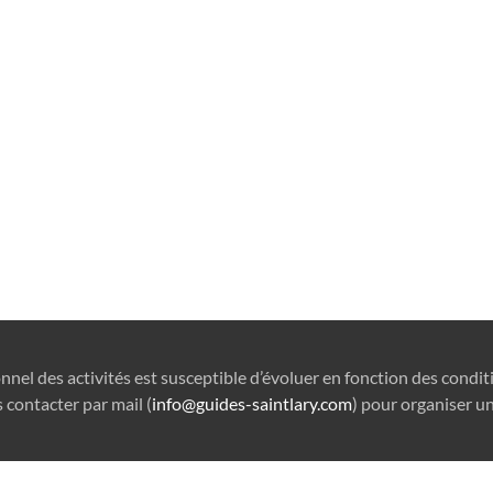
onnel des activités est susceptible d’évoluer en fonction des condi
 contacter par mail (
info@guides-saintlary.com
) pour organiser un