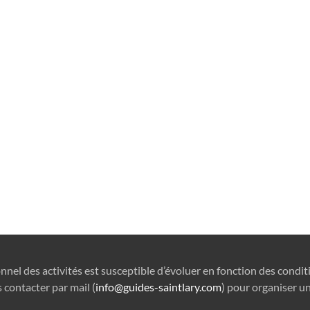
onnel des activités est susceptible d’évoluer en fonction des condi
 contacter par mail (
info@guides-saintlary.com
) pour organiser un