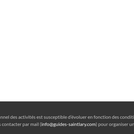
onnel des activités est susceptible d’évoluer en fonction des condi
 contacter par mail (
info@guides-saintlary.com
) pour organiser un