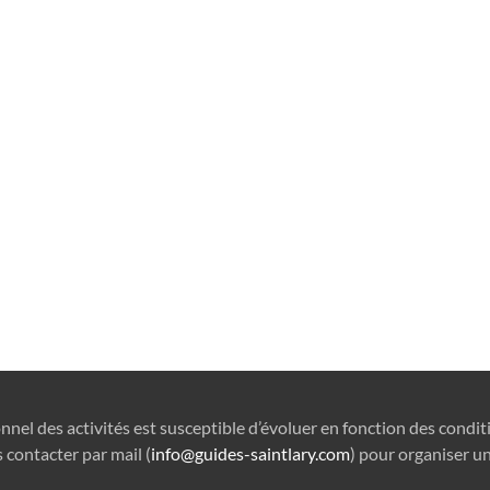
onnel des activités est susceptible d’évoluer en fonction des condi
 contacter par mail (
info@guides-saintlary.com
) pour organiser un