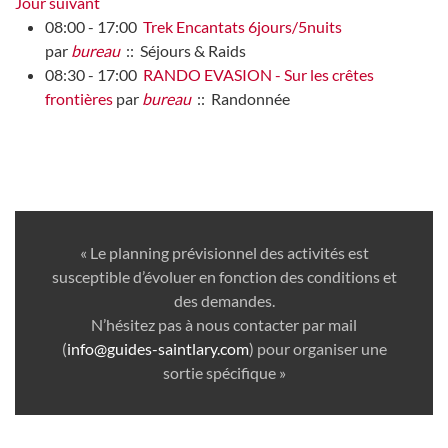
Jour suivant
08:00 - 17:00
Trek Encantats 6jours/5nuits
par
bureau
:: Séjours & Raids
08:30 - 17:00
RANDO EVASION - Sur les crêtes
frontières
par
bureau
:: Randonnée
« Le planning prévisionnel des activités est
susceptible d’évoluer en fonction des conditions et
des demandes.
N’hésitez pas à nous contacter par mail
(
info@guides-saintlary.com
) pour organiser une
sortie spécifique »