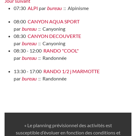
Jour suivant
07:30
ALPI
par
bureau
:: Alpinisme
08:00
CANYON AQUA SPORT
par
bureau
:: Canyoning
08:30
CANYON DECOUVERTE
par
bureau
:: Canyoning
08:30 - 12:00
RANDO "COOL"
par
bureau
:: Randonnée
13:30 - 17:00
RANDO 1/2 j MARMOTTE
par
bureau
:: Randonnée
« Le planning prévisionnel des activités est
susceptible d’évoluer en fonction des conditions et