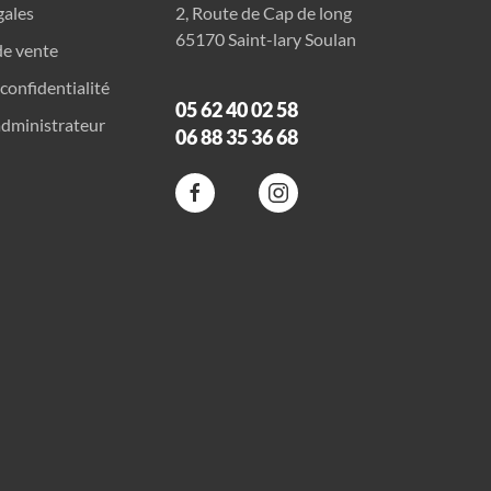
gales
2, Route de Cap de long
65170 Saint-lary Soulan
de vente
 confidentialité
05 62 40 02 58
dministrateur
06 88 35 36 68