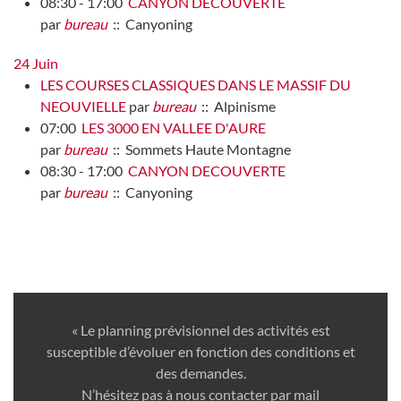
08:30 - 17:00
CANYON DECOUVERTE
par
bureau
:: Canyoning
24 Juin
LES COURSES CLASSIQUES DANS LE MASSIF DU
NEOUVIELLE
par
bureau
:: Alpinisme
07:00
LES 3000 EN VALLEE D'AURE
par
bureau
:: Sommets Haute Montagne
08:30 - 17:00
CANYON DECOUVERTE
par
bureau
:: Canyoning
« Le planning prévisionnel des activités est
susceptible d’évoluer en fonction des conditions et
des demandes.
N’hésitez pas à nous contacter par mail