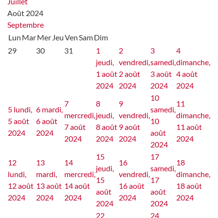
Juillet
Août 2024
Septembre
Lun
Mar
Mer
Jeu
Ven
Sam
Dim
29
30
31
1
2
3
4
jeudi,
vendredi,
samedi,
dimanche,
1 août
2 août
3 août
4 août
2024
2024
2024
2024
10
7
8
9
11
5
lundi,
6
mardi,
samedi,
mercredi,
jeudi,
vendredi,
dimanche,
5 août
6 août
10
7 août
8 août
9 août
11 août
2024
2024
août
2024
2024
2024
2024
2024
15
17
12
13
14
16
18
jeudi,
samedi,
lundi,
mardi,
mercredi,
vendredi,
dimanche,
15
17
12 août
13 août
14 août
16 août
18 août
août
août
2024
2024
2024
2024
2024
2024
2024
22
24