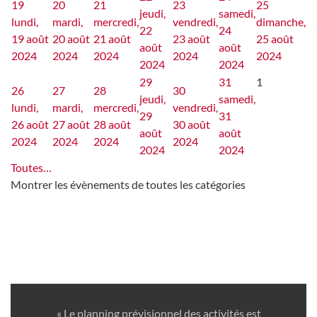
19
20
21
23
25
jeudi,
samedi,
lundi,
mardi,
mercredi,
vendredi,
dimanche,
22
24
19 août
20 août
21 août
23 août
25 août
août
août
2024
2024
2024
2024
2024
2024
2024
29
31
1
26
27
28
30
jeudi,
samedi,
lundi,
mardi,
mercredi,
vendredi,
29
31
26 août
27 août
28 août
30 août
août
août
2024
2024
2024
2024
2024
2024
Toutes…
Montrer les évènements de toutes les catégories
« Le planning prévisionnel des activités est