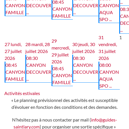
08:45
...
CANYON
DECOUVER
DECOUVER
CANYON
CANYON
08:
FAMILLE
...
...
AQUA
FAMILLE
CA
SPO ...
DE
...
31
1
29
27
lundi,
28
mardi, 28
30
jeudi, 30
vendredi,
mercredi,
27 juillet
juillet 2026
juillet 2026
31 juillet
29 juillet
2026
08:30
08:30
2026
2026
08:45
CANYON
CANYON
08:00
08:45
CANYON
DECOUVER
DECOUVER
CANYON
CANYON
FAMILLE
...
...
AQUA
FAMILLE
SPO ...
Activités estivales
« Le planning prévisionnel des activités est susceptible
d’évoluer en fonction des conditions et des demandes.
N’hésitez pas à nous contacter par mail (
info@guides-
saintlary.com
) pour organiser une sortie spécifique »