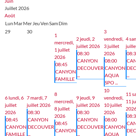
Juin
Juillet 2026
Août
Lun
Mar
Mer
Jeu
Ven
Sam
Dim
29
30
3
1
2
jeudi, 2
vendredi,
4
sam
mercredi,
juillet 2026
3 juillet
juill
1 juillet
08:30
2026
08:
2026
CANYON
08:00
CA
08:45
DECOUVER
CANYON
DE
CANYON
...
AQUA
...
FAMILLE
SPO ...
10
8
11
s
6
lundi, 6
7
mardi, 7
9
jeudi, 9
vendredi,
mercredi,
11 ju
juillet
juillet 2026
juillet 2026
10 juillet
8 juillet
202
2026
08:30
08:30
2026
2026
08:
08:45
CANYON
CANYON
08:00
08:45
CA
CANYON
DECOUVER
DECOUVER
CANYON
CANYON
DE
FAMILLE
...
...
AQUA