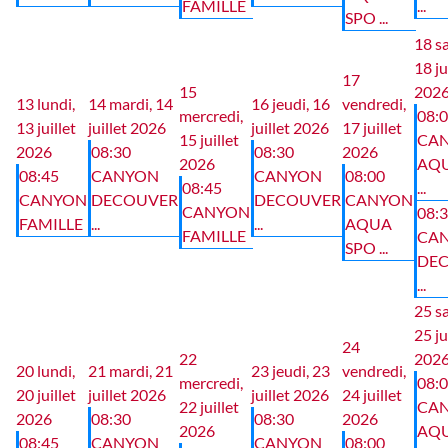
FAMILLE
...
SPO ...
18
s
18 ju
17
15
202
13
lundi,
14
mardi, 14
16
jeudi, 16
vendredi,
mercredi,
08:
13 juillet
juillet 2026
juillet 2026
17 juillet
15 juillet
CA
2026
08:30
08:30
2026
2026
AQU
08:45
CANYON
CANYON
08:00
08:45
...
CANYON
DECOUVER
DECOUVER
CANYON
CANYON
08:
FAMILLE
...
...
AQUA
FAMILLE
CA
SPO ...
DE
...
25
s
25 ju
24
22
202
20
lundi,
21
mardi, 21
23
jeudi, 23
vendredi,
mercredi,
08:
20 juillet
juillet 2026
juillet 2026
24 juillet
22 juillet
CA
2026
08:30
08:30
2026
2026
AQU
08:45
CANYON
CANYON
08:00