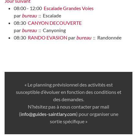
Jour suivant
08:00 - 12:00
Escalade Grandes Voies
par
bureau
:: Escalade
08:30
CANYON DECOUVERTE
par
bureau
:: Canyoning
08:30
RANDO EVASION
par
bureau
:: Randonnée
« Le planning prévisionnel des activités est
susceptible d’évoluer en fonction des conditions et
des demandes.
N’hésitez pas à nous contacter par mail
(
info@guides-saintlary.com
) pour organiser une
sortie spécifique »