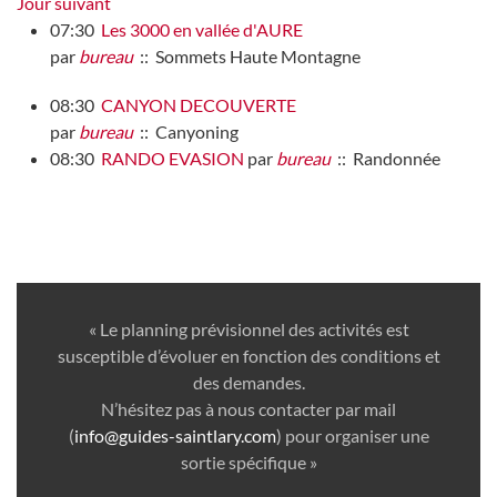
Jour suivant
07:30
Les 3000 en vallée d'AURE
par
bureau
:: Sommets Haute Montagne
08:30
CANYON DECOUVERTE
par
bureau
:: Canyoning
08:30
RANDO EVASION
par
bureau
:: Randonnée
« Le planning prévisionnel des activités est
susceptible d’évoluer en fonction des conditions et
des demandes.
N’hésitez pas à nous contacter par mail
(
info@guides-saintlary.com
) pour organiser une
sortie spécifique »