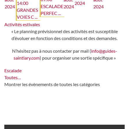
14:00
2024
ESCALADE
2024
2024
2024
GRANDES
PERFEC ...
VOIES C ...
Activités estivales
« Le planning prévisionnel des activités est susceptible
d’évoluer en fonction des conditions et des demandes.
N’hésitez pas à nous contacter par mail (
info@guides-
saintlary.com
) pour organiser une sortie spécifique »
Escalade
Toutes…
Montrer les évènements de toutes les catégories