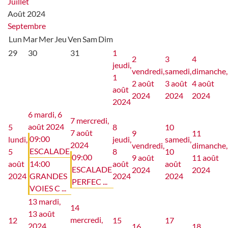
Juillet
Août 2024
Septembre
Lun
Mar
Mer
Jeu
Ven
Sam
Dim
29
30
31
1
2
3
4
jeudi,
vendredi,
samedi,
dimanche,
1
2 août
3 août
4 août
août
2024
2024
2024
2024
6
mardi, 6
7
mercredi,
août 2024
5
8
10
7 août
9
11
09:00
lundi,
jeudi,
samedi,
2024
vendredi,
dimanche,
ESCALADE
5
8
10
09:00
9 août
11 août
août
14:00
août
août
ESCALADE
2024
2024
2024
GRANDES
2024
2024
PERFEC ...
VOIES C ...
13
mardi,
14
13 août
mercredi,
12
15
17
2024
16
18