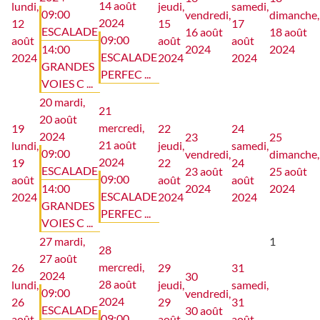
14 août
lundi,
jeudi,
samedi,
09:00
vendredi,
dimanche,
2024
12
15
17
ESCALADE
16 août
18 août
09:00
août
août
août
14:00
2024
2024
ESCALADE
2024
2024
2024
GRANDES
PERFEC ...
VOIES C ...
20
mardi,
21
20 août
mercredi,
19
22
24
2024
23
25
21 août
lundi,
jeudi,
samedi,
09:00
vendredi,
dimanche,
2024
19
22
24
ESCALADE
23 août
25 août
09:00
août
août
août
14:00
2024
2024
ESCALADE
2024
2024
2024
GRANDES
PERFEC ...
VOIES C ...
27
mardi,
1
28
27 août
mercredi,
26
29
31
2024
30
28 août
lundi,
jeudi,
samedi,
09:00
vendredi,
2024
26
29
31
ESCALADE
30 août
09:00
août
août
août